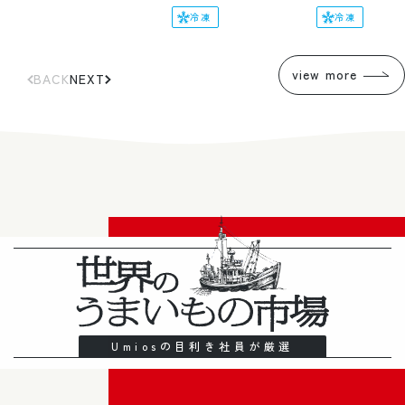
格
計
数
価
価
冷凍
冷凍
の
合
格
格
計
view more
BACK
NEXT
Umiosの目利き社員が厳選