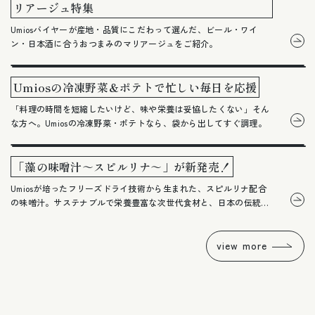
リアージュ特集
Umiosバイヤーが産地・品質にこだわって選んだ、ビール・ワイ
ン・日本酒に合うおつまみのマリアージュをご紹介。
Umiosの冷凍野菜＆ポテトで忙しい毎日を応援
「料理の時間を短縮したいけど、味や栄養は妥協したくない」そん
な方へ。Umiosの冷凍野菜・ポテトなら、袋から出してすぐ調理。
「藻の味噌汁～スピルリナ～」が新発売！
Umiosが培ったフリーズドライ技術から生まれた、スピルリナ配合
の味噌汁。サステナブルで栄養豊富な次世代食材と、日本の伝統食
の新しい出会いをぜひお楽しみください。
view more