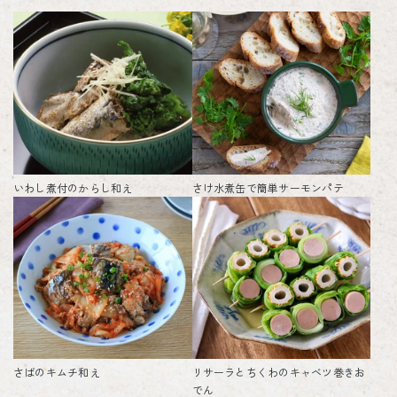
いわし煮付のからし和え
さけ水煮缶で簡単サーモンパテ
さばのキムチ和え
リサーラとちくわのキャベツ巻きお
でん