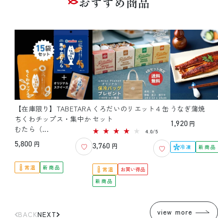
おすすめ商品
【在庫限り】TABETARA
くろだいのリエット４缶
うなぎ蒲焼
ちくわチップス・集中か
セット
通
1,920
円
むたら（...
5
4.0/5
常
レ
通
5,800
円
通
3,760
ビ
円
価
冷凍
新商品
ュ
常
常
格
ー
数
価
常温
新商品
価
常温
お買い得品
の
格
合
格
新商品
計
view more
BACK
NEXT