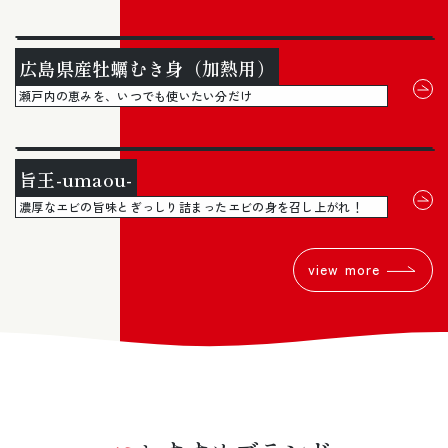
広島県産牡蠣むき身（加熱用）
瀬戸内の恵みを、いつでも使いたい分だけ
旨王-umaou-
濃厚なエビの旨味とぎっしり詰まったエビの身を召し上がれ！
view more