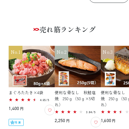
売れ筋ランキング
No.1
No.2
No.3
まぐろたたき×4袋
便利な骨なし 秋鮭塩
便利な骨なし
焼 250ｇ（50ｇ×5切
焼 250ｇ（50
116
4.65/5
レ
れ）
れ）
通
1,400
ビ
円
ュ
51
3.84/5
常
ー
レ
数
通
2,250
ビ
通
1,600
円
円
価
冷凍
の
ュ
常
常
合
ー