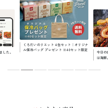
くろだいのリエット 4缶セット｜オリジナ
ル保冷バッグ プレゼント ※40セット限定
ました。
今日の
は海鮮