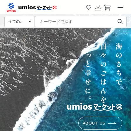
カ
ツに
グ
ー
進む
イ
ト
ン
全ての商品
ABOUT US