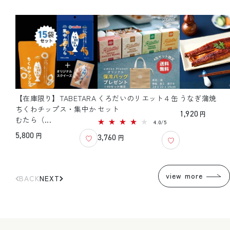
【在庫限り】TABETARA
くろだいのリエット４缶
うなぎ蒲焼
ちくわチップス・集中か
セット
通
1,920
円
むたら（...
5
4.0/5
常
レ
通
5,800
円
通
3,760
ビ
円
価
ュ
常
常
格
ー
数
価
価
の
格
合
格
view more
BACK
NEXT
計