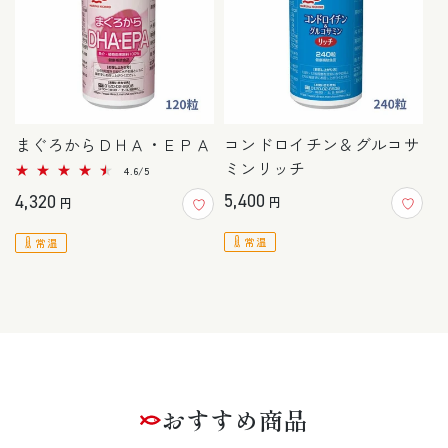
まぐろからＤＨＡ・ＥＰＡ
コンドロイチン＆グルコサ
ミンリッチ
5
4.6/5
レ
通
通
ビ
5,400
4,320
円
円
ュ
常
常
ー
数
常温
常温
価
価
の
合
格
格
計
おすすめ商品