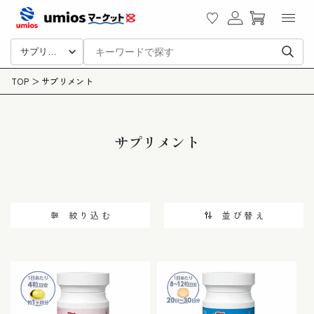
カ
ツに
グ
ー
進む
イ
ト
ン
サプリメント
TOP
サプリメント
コ
サプリメント
レ
ク
シ
ョ
絞り込む
並び替え
ン
: