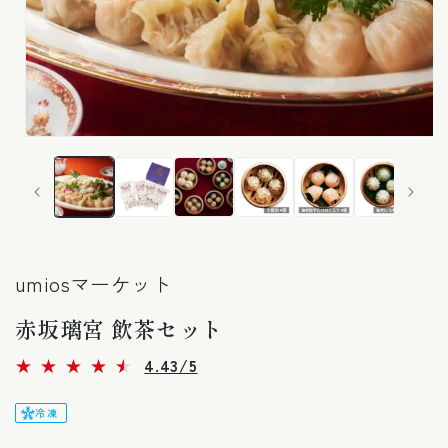
モ
ー
ダ
ル
で
メ
デ
ィ
umiosマーケット
ア
(1)
赤坂璃宮 飲茶セット
を
開
く
7
4.43/5
レ
ビ
ュ
冷凍
ー
数