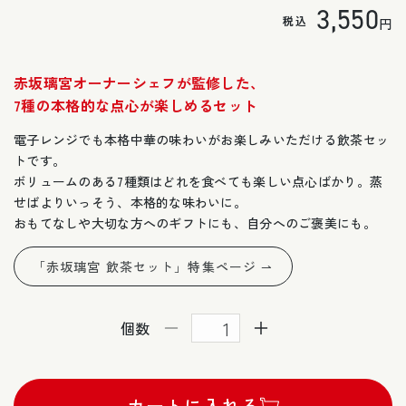
通
3,550
の
税込
円
合
計
常
赤坂璃宮オーナーシェフが監修した、
価
7種の本格的な点心が楽しめるセット
格
電子レンジでも本格中華の味わいがお楽しみいただける飲茶セッ
トです。
ボリュームのある7種類はどれを食べても楽しい点心ばかり。蒸
せばよりいっそう、本格的な味わいに。
おもてなしや
大切な方へのギフトにも、自分へのご褒美にも
。
「赤坂璃宮 飲茶セット」特集ページ ⇀
個数
赤
赤
坂
坂
璃
璃
カートに入れる
宮
宮