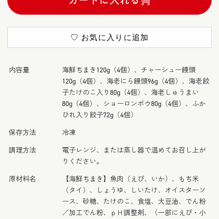
飲
飲
茶
茶
セ
セ
♡ お気に入りに追加
ッ
ッ
ト
ト
の
の
内容量
海鮮ちまき120g（4個）、チャーシュー饅頭
個
個
120g（4個）、海老にら饅頭96g（4個）、海老餃
数
数
子たけのこ入り80g（4個）、海老しゅうまい
を
を
80g（4個）、ショーロンポウ80g（4個）、ふか
ひれ入り餃子72g（4個）
減
増
ら
や
保存方法
冷凍
す
す
調理方法
電子レンジ、または蒸し器で温めてお召し上が
りください。
原材料名
【海鮮ちまき】魚肉（えび、いか）、もち米
（タイ）、しょうゆ、しいたけ、オイスターソ
ース、砂糖、たけのこ、食塩、大豆油、でん粉
／加工でん粉、ｐＨ調整剤、（一部にえび・小