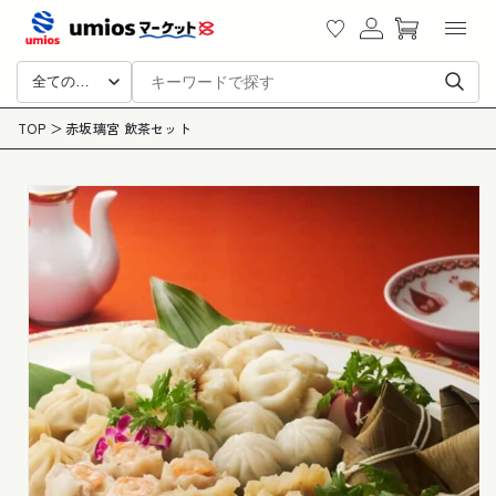
カ
ツに
グ
ー
進む
イ
ト
ン
全ての商品
商品
TOP
赤坂璃宮 飲茶セット
情報
にス
キッ
プ