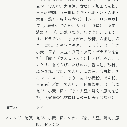
麦粉、でん粉、大豆油、食塩）／加工でん粉、
ｐＨ調整剤、（一部にえび・小麦・卵・ごま・
大豆・鶏肉・豚肉を含む）【ショーロンポウ】
皮（小麦粉、でん粉、大豆油、食塩）、豚肉、
清湯スープ、野菜（ねぎ、わけぎ）、しょう
ゆ、ゼラチン、しょうが汁、砂糖、ごま油、ご
ま、食塩、チキンエキス、こしょう、（一部に
小麦・ごま・大豆・鶏肉・豚肉・ゼラチンを含
む）【餃子（フカヒレ入り）】えび、豚肉、し
いたけ、きくらげ、たけのこ、香味油、砂糖、
ふかひれ、食塩、でん粉、ごま油、卵白粉、チ
キンエキス、こしょう、皮（小麦粉、でん粉、
大豆油）／加工でん粉、ｐＨ調整剤、（一部に
えび・小麦・卵・ごま・大豆・鶏肉・豚肉を含
む）（実際の包材にはこの一括表示はない）
加工地
タイ
アレルギー物質
えび、小麦、卵、いか、ごま、大豆、鶏肉、豚
肉、ゼラチン