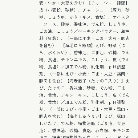
麦・いか・大豆を含む）【チャーシュー饅頭】
皮（小麦粉、砂糖）、チャーシュー（豚肉、砂
糖、しょうゆ、かきエキス、食塩）、オイスタ
ーソース、砂糖、香味油、でん粉、しょうゆ、
ごま油、こしょう／ベーキングパウダー、着色
料（紅麹）、（一部に小麦・ごま・大豆・豚肉
を含む） 【海老にら饅頭】えび、野菜（に
ら、水くわい）、香味油、ごま油、砂糖、でん
粉、食塩、チキンエキス、こしょう、皮（でん
粉、食塩）／加工でん粉、乳化剤、ｐＨ調整
剤、（一部にえび・小麦・ごま・大豆・鶏肉・
豚肉を含む）【海老餃子（たけのこ入り）】え
び、たけのこ、香味油、砂糖、でん粉、ごま
油、食塩、チキンエキス、こしょう、皮（でん
粉、食塩）／加工でん粉、乳化剤、ｐＨ調整
剤、（一部にえび・小麦・ごま・大豆・鶏肉・
豚肉を含む）【海老しゅうまい】えび、豚肉、
しいたけ、でん粉、植物油脂（ごま油、大豆
油）、香味油、砂糖、食塩、卵白粉、チキンエ
キス、粉末状植物性たん白、こしょう、皮（小