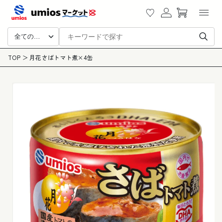
カ
ツに
グ
ー
進む
イ
ト
ン
全ての商品
商品
TOP
月花さばトマト煮×4缶
情報
にス
キッ
プ