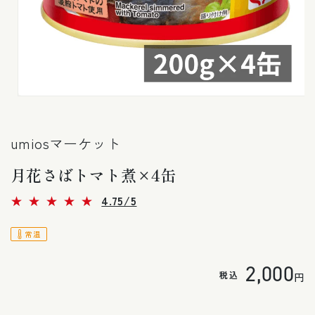
モ
ー
ダ
umiosマーケット
ル
で
メ
月花さばトマト煮×4缶
デ
ィ
4
4.75/5
ア
レ
(1)
ビ
を
ュ
常温
開
ー
く
数
通
2,000
の
税込
円
合
計
常