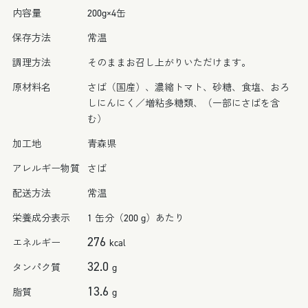
缶
缶
内容量
200g×4缶
の
の
保存方法
常温
個
個
数
数
調理方法
そのままお召し上がりいただけます。
を
を
原材料名
さば（国産）、濃縮トマト、砂糖、食塩、おろ
減
増
しにんにく／増粘多糖類、（一部にさばを含
ら
や
む）
す
す
加工地
青森県
アレルギー物質
さば
配送方法
常温
栄養成分表示
1 缶分（200 g）あたり
276
エネルギー
kcal
32.0
タンパク質
g
13.6
脂質
g