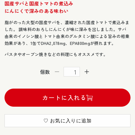
国産サバと国産トマトの煮込み
価
にんにくで深みのある味わい
格
脂がのった大型の国産サバを、濃縮された国産トマトで煮込みま
した。 調味料のおろしにんにくが味に深みを出しました。サバ
由来のイノシン酸とトマト由来のグルタミン酸による旨みの相乗
効果があり、1缶でDHA2,078mg、EPA800mgが摂れます。
パスタやオーブン焼きなどの料理にもオススメです。
個数
月
月
花
花
さ
さ
カートに入れる
ば
ば
ト
ト
マ
マ
ト
ト
♡ お気に入りに追加
煮
煮
×4
×4