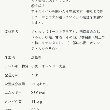
カマを蒸し焼きにします。
④完成！
アルミホイルを開いたら完成です。箸などで刺
して、中まで火が通っているかの確認をお願い
します。
原材料名
メロカマ（オーストラリア）、西京漬のたれ
（みそ、砂糖、甘酒、その他）/増粘剤（加工で
ん粉、キサンタン）、（一部に小麦・オレン
ジ・大豆を含む）
加工地
広島県
アレルギー物質
小麦、オレンジ、大豆
配送方法
冷凍
栄養成分表示
100 gあたり
269
エネルギー
kcal
11.5
タンパク質
g