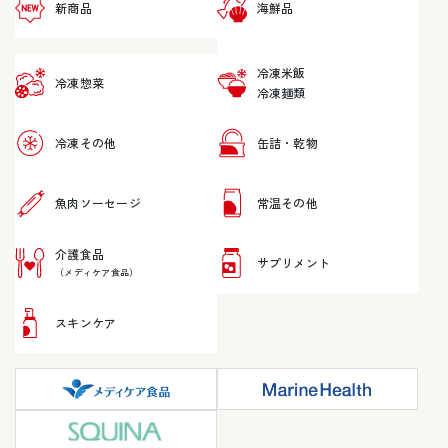
新商品
海鮮品
冷凍米飯
冷凍惣菜
冷凍麺類
冷凍その他
缶詰・乾物
魚肉ソーセージ
常温その他
介護食品
サプリメント
（メディケア食品）
スキンケア