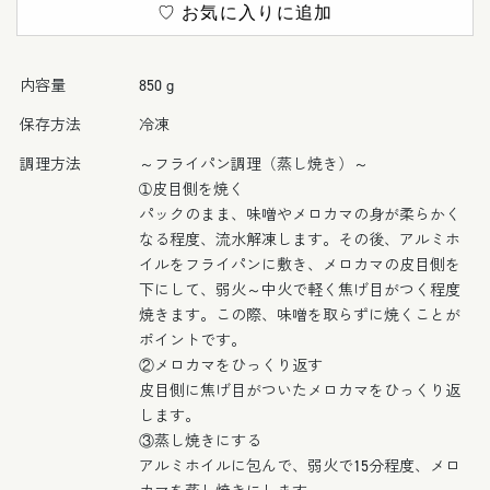
漬
漬
♡ お気に入りに追加
け
け
（西
（西
京）
京）
内容量
850 g
の
の
保存方法
冷凍
個
個
数
数
調理方法
～フライパン調理（蒸し焼き）～
を
を
➀皮目側を焼く
減
増
パックのまま、味噌やメロカマの身が柔らかく
ら
や
なる程度、流水解凍します。その後、アルミホ
イルをフライパンに敷き、メロカマの皮目側を
す
す
下にして、弱火～中火で軽く焦げ目がつく程度
焼きます。この際、味噌を取らずに焼くことが
ポイントです。
②メロカマをひっくり返す
皮目側に焦げ目がついたメロカマをひっくり返
します。
③蒸し焼きにする
アルミホイルに包んで、弱火で15分程度、メロ