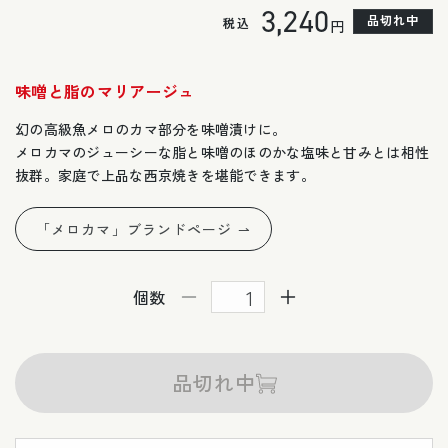
通
3,240
の
品切れ中
税込
円
合
計
常
味噌と脂のマリアージュ
価
幻の高級魚メロのカマ部分を味噌漬けに。
格
メロカマのジューシーな脂と味噌のほのかな塩味と甘みとは相性
抜群。家庭で上品な西京焼きを堪能できます。
「メロカマ」ブランドページ ⇀
個数
メ
メ
ロ
ロ
カ
カ
品切れ中
マ
マ
味
味
噌
噌