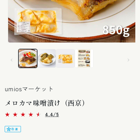
モ
ー
ダ
ル
で
メ
デ
ィ
umiosマーケット
ア
(1)
メロカマ味噌漬け（西京）
を
開
く
5
4.4/5
レ
ビ
ュ
冷凍
ー
数