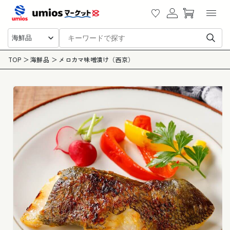
カ
ツに
グ
ー
進む
イ
ト
ン
海鮮品
商品
TOP
海鮮品
メロカマ味噌漬け（西京）
情報
にス
キッ
プ