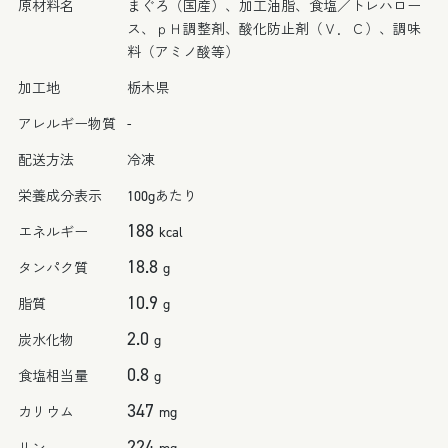
原材料名
まぐろ（国産）、加工油脂、食塩／トレハロー
す
す
ス、ｐＨ調整剤、酸化防止剤（Ｖ．Ｃ）、調味
料（アミノ酸等）
加工地
栃木県
アレルギー物質
-
配送方法
冷凍
栄養成分表示
100gあたり
188
エネルギー
kcal
18.8
タンパク質
g
10.9
脂質
g
2.0
炭水化物
g
0.8
食塩相当量
g
347
カリウム
mg
224
リン
mg