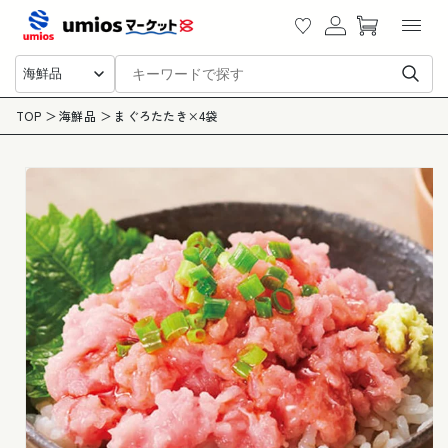
カ
ツに
グ
ー
進む
イ
ト
ン
海鮮品
商品
TOP
海鮮品
まぐろたたき×4袋
情報
にス
キッ
プ