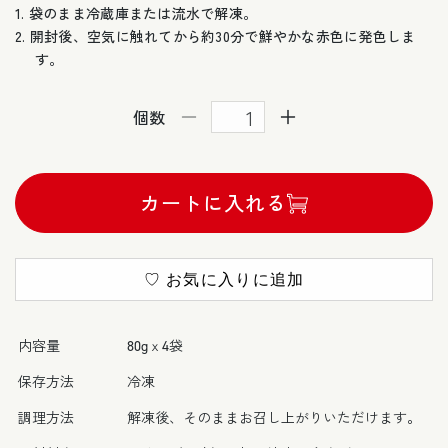
袋のまま冷蔵庫または流水で解凍。
開封後、空気に触れてから約30分で鮮やかな赤色に発色しま
す。
個数
ま
ま
ぐ
ぐ
ろ
ろ
カートに入れる
た
た
た
た
き
き
×4
×4
♡ お気に入りに追加
袋
袋
の
の
個
個
内容量
80gｘ4袋
数
数
保存方法
冷凍
を
を
減
増
調理方法
解凍後、そのままお召し上がりいただけます。
ら
や