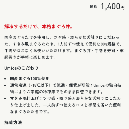
通
1,400
の
税込
円
合
計
常
解凍するだけで、本格まぐろ丼。
価
国産まぐろだけを使用し、ツヤ感・滑らかな舌触りにこだわっ
格
た、すきみ風まぐろたたき。1人前ずつ使えて便利な80g規格で、
手間やロスなくお使いいただけます。まぐろ丼・手巻き寿司・軍
艦巻きが手軽に楽しめます。
Umiosのこだわり
国産まぐろ100％使用
通常冷凍（-18℃以下）で流通・保管が可能：
Umiosの独自技
術によりご家庭の冷凍庫でそのまま保管できます。
すきみ風仕上げ：
ツヤ感・照り感と滑らかな舌触りにこだわ
り仕上げました。一人前ずつ使えるロスと手間を省いた便利
なまぐろたたきです。
解凍方法