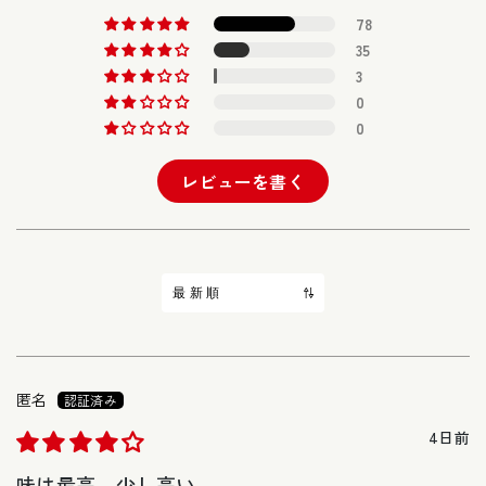
78
35
3
0
0
レビューを書く
Sort by
匿名
4日前
味は最高、少し高い