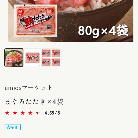
モ
ー
ダ
ル
で
メ
デ
ィ
umiosマーケット
ア
(1)
まぐろたたき×4袋
を
開
く
116
4.65/5
レ
ビ
ュ
冷凍
ー
数