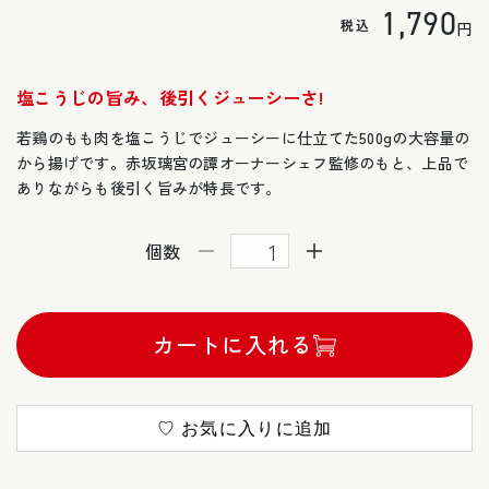
通
1,790
の
税込
円
合
計
常
塩こうじの旨み、後引くジューシーさ!
価
若鶏のもも肉を塩こうじでジューシーに仕立てた500gの大容量の
格
から揚げです。赤坂璃宮の譚オーナーシェフ監修のもと、上品で
ありながらも後引く旨みが特長です。
個数
極
極
旨！
旨！
も
も
カートに入れる
も
も
か
か
ら
ら
揚
揚
♡ お気に入りに追加
げ
げ
の
の