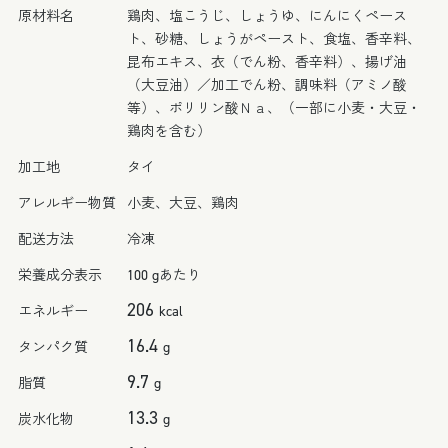
原材料名
鶏肉、塩こうじ、しょうゆ、にんにくペース
ト、砂糖、しょうがペースト、食塩、香辛料、
昆布エキス、衣（でん粉、香辛料）、揚げ油
（大豆油）／加工でん粉、調味料（アミノ酸
等）、ポリリン酸Ｎａ、（一部に小麦・大豆・
鶏肉を含む）
加工地
タイ
アレルギー物質
小麦、大豆、鶏肉
配送方法
冷凍
栄養成分表示
100 gあたり
206
エネルギー
kcal
16.4
タンパク質
g
9.7
脂質
g
13.3
炭水化物
g