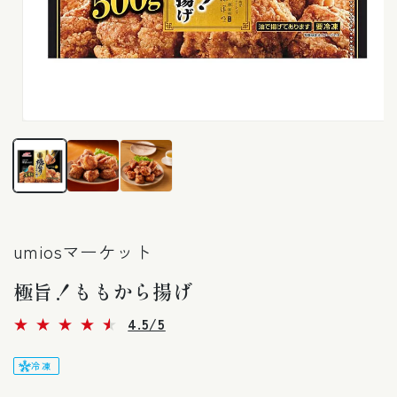
モ
ー
ダ
ル
で
メ
デ
ィ
umiosマーケット
ア
(1)
極旨！ももから揚げ
を
開
く
10
4.5/5
レ
ビ
ュ
冷凍
ー
数