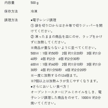
個
個
内容量
500 g
数
数
保存方法
冷凍
を
を
減
増
調理方法
●電子レンジ調理
ら
や
① 袋を切り口からはさみ等で切りジッパーを開
す
す
けてください。
② 凍ったままの商品を皿にのせ、ラップをかけ
ずに加熱してください。
※商品が重ならないように並べてください。
500Ｗ：1個 約50秒 2個 約1分20秒 3個 約1分
40秒 4個 約2分 6個 約2分30秒
600Ｗ：1個 約40秒 2個 約1分10秒 3個 約1分
30秒 4個 約1分50秒 6個 約2分20秒
※一度に加熱するのは6個まで。
※7個以上は加熱ムラが生じやすくなります。
●さらにおいしい食べ方！
オーブントースターにアルミホイルをしき、電
子レンジ調理した商品をのせて、1000Ｗ 約3分
焼いてください。