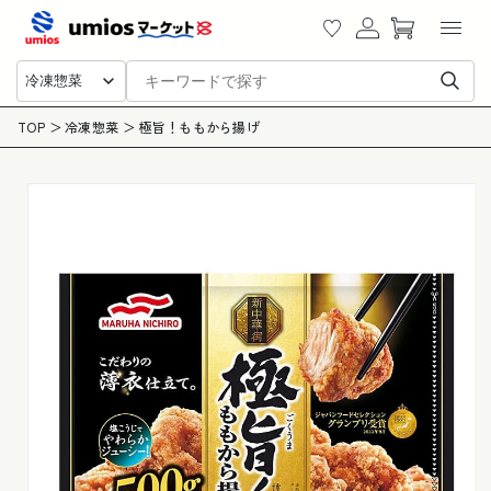
カ
ツに
グ
ー
進む
イ
ト
ン
冷凍惣菜
商品
TOP
冷凍惣菜
極旨！ももから揚げ
情報
にス
キッ
プ