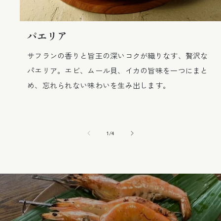
パエリア
サフランの香りと旨王の深いコクが織りなす、贅沢な
パエリア。エビ、ムール貝、イカの旨味を一つにまと
め、忘れられない味わいを生み出します。
の
1
/
4