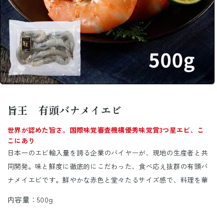
モ
ー
ダ
旨王 有頭バナメイエビ
ル
で
世界が認めた旨さ。国際味覚審査機構優秀味覚賞3つ星エビ、こ
メ
こにあり
デ
ィ
日本一のエビ輸入量を誇る企業のバイヤーが、現地の生産者と共
ア
同開発。味と鮮度に徹底的にこだわった、食べ応え抜群の有頭バ
(1)
を
ナメイエビです。鮮やかな赤色と堂々たるサイズ感で、料理を華
開
く
やかに彩るその姿は、まさに“バナメイエビの王様”のようであ
内容量：500g
る。