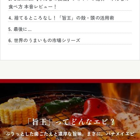
た
食べ方 本音レビュー！
た
捨てるところなし！「旨王」の殻・頭の活用術
み
最後に…
可
世界のうまいもの市場シリーズ
能
な
コ
ン
テ
ン
ツ
「旨王」ってどんなエビ？
ぷりっとした歯ごたえと濃厚な旨味。まさに、バナメイエビ