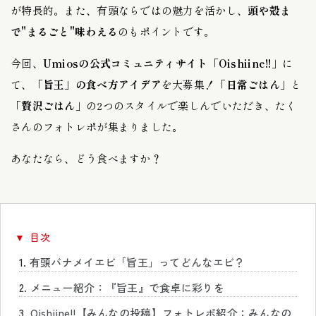
が特長的。また、有頭ならではの魅力を活かし、
頭や殻ま
で"まるごと"味わえる
のもポイントです。
今回、
Umiosの公式コミュニティサイト
「
Oishiine!!」
に
て、
「旨王」の食べ方アイデア
を大募集！「
日常ごはん
」と
「
贅沢ごはん
」の2つのスタイルで楽しんでいただき、たく
さんのフォトレポが集まりました。
あなたなら、どう食べますか？
▼ 目次
折
有頭バナメイエビ「旨王」ってどんなエビ？
メニュー紹介：『旨王』で食卓に彩りを
り
Oishiine!!【みんなの投稿】フォトレポ紹介：みんなの