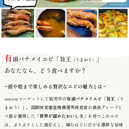
有
頭バナメイエビ「旨王
」
（うまおう）
あなたなら、どう食べますか？
~頭や殻まで楽しめる贅沢なエビの魅力とは~
umiosマーケットにて販売中の
有頭バナメイエビ「旨王
（う
まおう）
」
。国際味覚審査機構優秀味覚賞の最高グレード3
つ星を獲得した
「世界が認めたおいしさ」
を持つこのエビ
は、ぷりぷりとした歯応えと、噛むほどに広がる濃厚な旨味