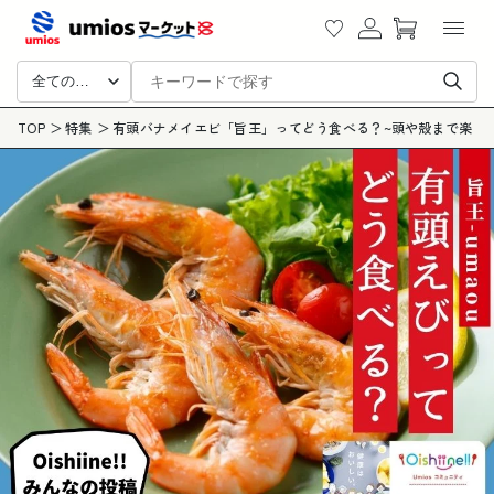
カ
ツに
グ
ー
進む
イ
ト
ン
全ての商品
TOP
特集
有頭バナメイエビ「旨王」ってどう食べる？~頭や殻まで楽し