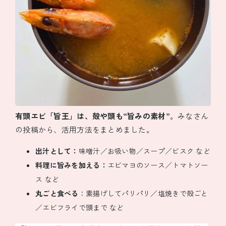
有頭エビ「旨王」は、殻や頭も“旨みの素材”
。みなさん
の投稿から、活用方法をまとめました。
出汁として：
味噌汁／お吸い物／スープ／ビスク など
料理に旨みを加える：
エビマヨのソース／トマトソー
ス など
丸ごと食べる
：素揚げしてパリパリ／塩焼きで殻ごと
／エビフライで頭まで など