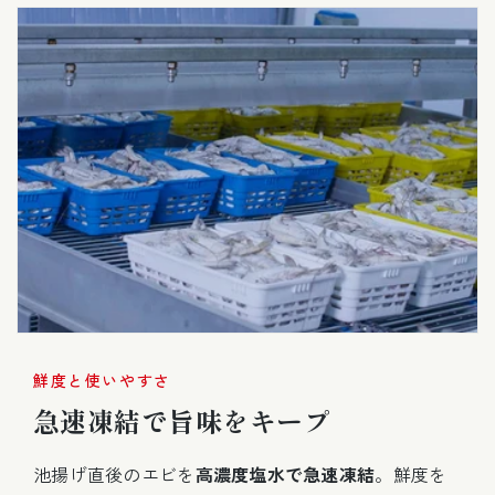
鮮度と使いやすさ
急速凍結で旨味をキープ
池揚げ直後のエビを
高濃度塩水で急速凍結
。鮮度を