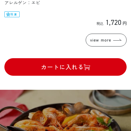
2024年には、EUのミシュランガイド掲載シェフらが選ぶ、世界で
アレルゲン：エビ
最も権威のある味覚認証である国際味覚審査機構優秀味覚賞で、
冷凍
最高グレードの3つ星を獲得。世界が認めた味わいをご家庭でお
通
1,720
円
楽しみください。
常
価
view more
格
「旨王」ブランドページ ⇀
「旨王」をもっと詳しく ⇀
カートに入れる
※リンク先はUmiosのウェブマガジン「umito.」です