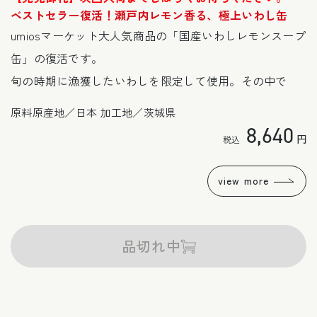
ア
ベストセラー復活！瀬戸内レモン香る、極上いわし缶
(1)
umiosマーケット大人気商品の「国産いわしレモンスープ
を
開
缶」の復活です。
く
旬の時期に漁獲したいわしを限定して使用。その中で
も、仕入・製造担当者が豊富な経験を活かし、魚体が大
原料原産地／日本 加工地／茨城県
きく脂のりの良いいわしにこだわりました。缶に詰めた
通
8,640
円
常
後に「蒸煮」という工程を加えることで、余分な脂や青
価
魚特有の臭みを取り除いています。
格
view more
更にこだわったのが、味付けのレモンスープ。
レモンといえば海外産が多くを占めますが、この缶詰は
希少な瀬戸内産のレモンの果汁を使用。いわし特有の臭
品切れ中
みを感じさせない、さらりとした、それでいてまろやか
商品
な味に仕上げました。
情報
にス
和食だけでなく、パスタやグラタン、サンドイッチ、サ