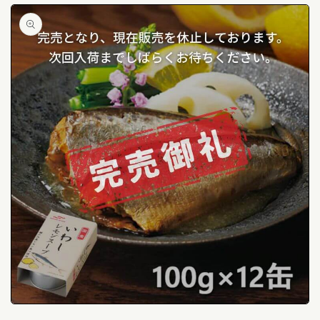
キッ
ラダなど、洋風の料理にもよく合います。
プ
特集ページはこちら ⇀
いわしレモンスープ缶詰レシピ5選 ⇀
この商品のレシピはこちら（instagram）
モ