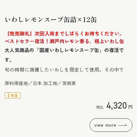
ー
ダ
ル
いわしレモンスープ缶詰×12缶
で
メ
デ
【完売御礼】次回入荷までしばらくお待ちください。
ィ
ア
ベストセラー復活！瀬戸内レモン香る、極上いわし缶
(1)
大人気商品の「国産いわしレモンスープ缶」の復活で
を
開
す。
く
旬の時期に漁獲したいわしを限定して使用。その中で
も、仕入・製造担当者が豊富な経験を活かし、魚体が大
原料原産地／日本 加工地／茨城県
きく脂のりの良いいわしにこだわりました。缶に詰めた
常温
後に「蒸煮」という工程を加えることで、余分な脂や青
通
4,320
円
魚特有の臭みを取り除いています。
常
価
更にこだわったのが、味付けのレモンスープ。
格
view more
レモンといえば海外産が多くを占めますが、この缶詰は