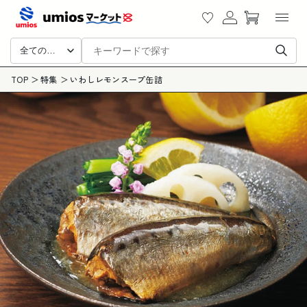
カ
ツに
グ
ー
進む
イ
ト
ン
全ての商品
TOP
特集
いわしレモンスープ缶詰