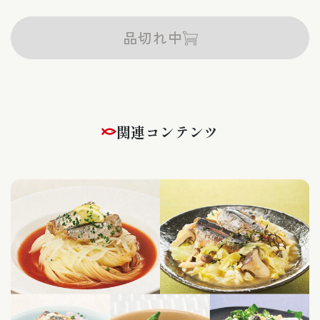
希少な瀬戸内産のレモンの果汁を使用。いわし特有の臭
みを感じさせない、さらりとした、それでいてまろやか
品切れ中
な味に仕上げました。
和食だけでなく、パスタやグラタン、サンドイッチ、サ
ラダなど、洋風の料理にもよく合います。
特集ページはこちら ⇀
関連コンテンツ
いわしレモンスープ缶詰レシピ5選 ⇀
この商品のレシピはこちら（instagram）