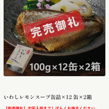
モ
ー
ダ
ル
いわしレモンスープ缶詰×12 缶×2箱
で
メ
デ
【完売御礼】次回入荷までしばらくお待ちください。
ィ